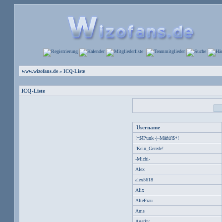
www.wizofans.de
» ICQ-Liste
ICQ-Liste
Username
!*$[Punk~|~Mâñû]$*!
!Kein_Gerede!
-Michi-
Alex
alex5618
Alix
AlteFrau
Ams
Anarky