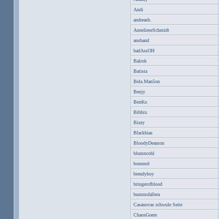
Andi
andreasb.
AnnelieseSchmidt
ansband
badAssOH
Balrok
Batista
Bela.Man5on
Benjy
BenKo
Bibbix
Bizzy
Blackbias
BloodyDeamon
blumncohl
bommel
brendyboy
bringerofblood
bummsfallera
Casanovas schwule Seite
ChaosGoere