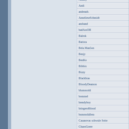
Andi
andreasb.
AnnelieseSchmidt
ansband
badAssOH
Balrok
Batista
Bela.Man5on
Benjy
BenKo
Bibbix
Bizzy
Blackbias
BloodyDeamon
blumncohl
bommel
brendyboy
bringerofblood
bummsfallera
Casanovas schwule Seite
ChaosGoere