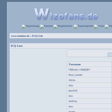
www.wizofans.de
» ICQ-Liste
ICQ-Liste
Username
!*$[Punk~|~Mâñû]$*!
!Kein_Gerede!
-Michi-
Alex
alex5618
Alix
AlteFrau
Ams
Anarky