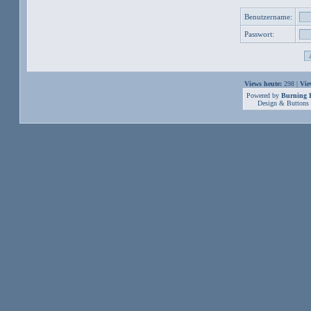
Benutzername:
Passwort:
Views heute:
298 |
Vie
Powered by
Burning B
Design & Buttons