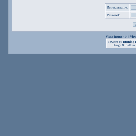
Benutzername:
Passwort:
Views heute:
414 |
View
Powered by
Burning B
Design & Buttons