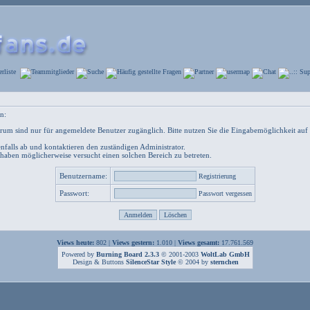
n:
um sind nur für angemeldete Benutzer zugänglich. Bitte nutzen Sie die Eingabemöglichkeit auf 
nfalls ab und kontaktieren den zuständigen Administrator.
 haben möglicherweise versucht einen solchen Bereich zu betreten.
Benutzername:
Registrierung
Passwort:
Passwort vergessen
Views heute:
802 |
Views gestern:
1.010 |
Views gesamt:
17.761.569
Powered by
Burning Board 2.3.3
© 2001-2003
WoltLab GmbH
Design & Buttons
SilenceStar Style
© 2004 by
sternchen