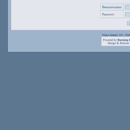
Benutzername:
Passwort:
Views heute:
395 |
Vie
Powered by
Burning B
Design & Buttons