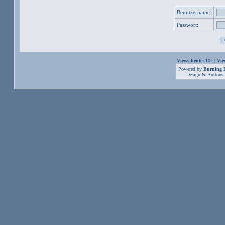
Benutzername:
Passwort:
Views heute:
104 |
Vie
Powered by
Burning B
Design & Buttons