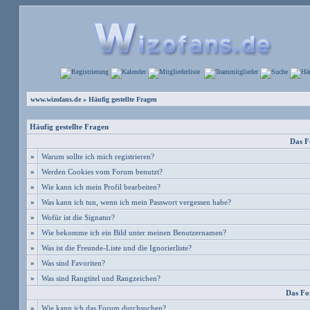
www.wizofans.de
» Häufig gestellte Fragen
Häufig gestellte Fragen
Das F
»
Warum sollte ich mich registrieren?
»
Werden Cookies vom Forum benutzt?
»
Wie kann ich mein Profil bearbeiten?
»
Was kann ich tun, wenn ich mein Passwort vergessen habe?
»
Wofür ist die Signatur?
»
Wie bekomme ich ein Bild unter meinen Benutzernamen?
»
Was ist die Freunde-Liste und die Ignorierliste?
»
Was sind Favoriten?
»
Was sind Rangtitel und Rangzeichen?
Das Fo
»
Wie kann ich das Forum durchsuchen?