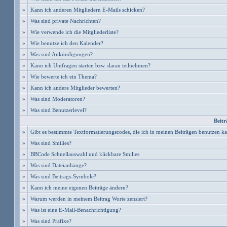
»
Kann ich anderen Mitgliedern E-Mails schicken?
»
Was sind private Nachrichten?
»
Wie verwende ich die Mitgliederliste?
»
Wie benutze ich den Kalender?
»
Was sind Ankündigungen?
»
Kann ich Umfragen starten bzw. daran teilnehmen?
»
Wie bewerte ich ein Thema?
»
Kann ich andere Mitglieder bewerten?
»
Was sind Moderatoren?
»
Was sind Benutzerlevel?
Beitr
»
Gibt es bestimmte Textformatierungscodes, die ich in meinen Beiträgen benutzen k
»
Was sind Smilies?
»
BBCode Schnellauswahl und klickbare Smilies
»
Was sind Dateianhänge?
»
Was sind Beitrags-Symbole?
»
Kann ich meine eigenen Beiträge ändern?
»
Warum werden in meinem Beitrag Worte zensiert?
»
Was ist eine E-Mail-Benachrichtigung?
»
Was sind Präfixe?