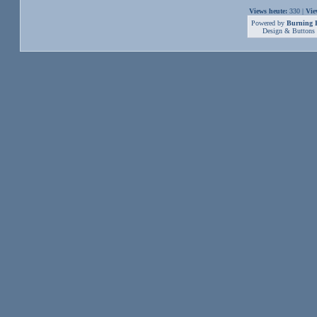
Views heute:
330 |
Vie
Powered by
Burning B
Design & Buttons