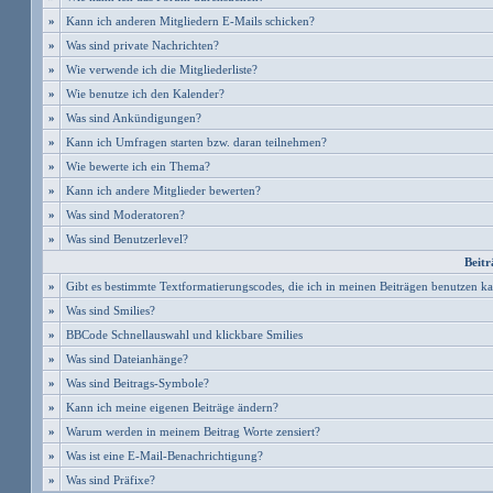
»
Kann ich anderen Mitgliedern E-Mails schicken?
»
Was sind private Nachrichten?
»
Wie verwende ich die Mitgliederliste?
»
Wie benutze ich den Kalender?
»
Was sind Ankündigungen?
»
Kann ich Umfragen starten bzw. daran teilnehmen?
»
Wie bewerte ich ein Thema?
»
Kann ich andere Mitglieder bewerten?
»
Was sind Moderatoren?
»
Was sind Benutzerlevel?
Beitr
»
Gibt es bestimmte Textformatierungscodes, die ich in meinen Beiträgen benutzen k
»
Was sind Smilies?
»
BBCode Schnellauswahl und klickbare Smilies
»
Was sind Dateianhänge?
»
Was sind Beitrags-Symbole?
»
Kann ich meine eigenen Beiträge ändern?
»
Warum werden in meinem Beitrag Worte zensiert?
»
Was ist eine E-Mail-Benachrichtigung?
»
Was sind Präfixe?