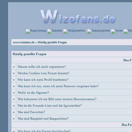
www.wizofans.de
» Häufig gestellte Fragen
Häufig gestellte Fragen
Das F
»
Warum sollte ich mich registrieren?
»
Werden Cookies vom Forum benutzt?
»
Wie kann ich mein Profil bearbeiten?
»
Was kann ich tun, wenn ich mein Passwort vergessen habe?
»
Wofür ist die Signatur?
»
Wie bekomme ich ein Bild unter meinen Benutzernamen?
»
Was ist die Freunde-Liste und die Ignorierliste?
»
Was sind Favoriten?
»
Was sind Rangtitel und Rangzeichen?
Das Fo
»
Wie kann ich das Forum durchsuchen?