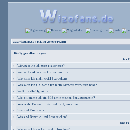
www.wizofans.de
» Häufig gestellte Fragen
Häufig gestellte Fragen
Das F
»
Warum sollte ich mich registrieren?
»
Werden Cookies vom Forum benutzt?
»
Wie kann ich mein Profil bearbeiten?
»
Was kann ich tun, wenn ich mein Passwort vergessen habe?
»
Wofür ist die Signatur?
»
Wie bekomme ich ein Bild unter meinen Benutzernamen?
»
Was ist die Freunde-Liste und die Ignorierliste?
»
Was sind Favoriten?
»
Was sind Rangtitel und Rangzeichen?
Das Fo
»
Wie kann ich das Forum durchsuchen?