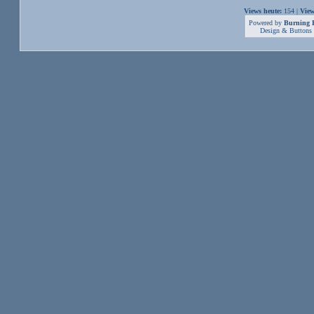
Views heute:
154 |
View
Powered by
Burning B
Design & Buttons