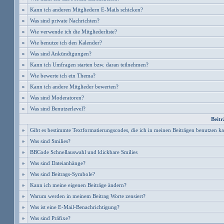
»
Kann ich anderen Mitgliedern E-Mails schicken?
»
Was sind private Nachrichten?
»
Wie verwende ich die Mitgliederliste?
»
Wie benutze ich den Kalender?
»
Was sind Ankündigungen?
»
Kann ich Umfragen starten bzw. daran teilnehmen?
»
Wie bewerte ich ein Thema?
»
Kann ich andere Mitglieder bewerten?
»
Was sind Moderatoren?
»
Was sind Benutzerlevel?
Beitr
»
Gibt es bestimmte Textformatierungscodes, die ich in meinen Beiträgen benutzen k
»
Was sind Smilies?
»
BBCode Schnellauswahl und klickbare Smilies
»
Was sind Dateianhänge?
»
Was sind Beitrags-Symbole?
»
Kann ich meine eigenen Beiträge ändern?
»
Warum werden in meinem Beitrag Worte zensiert?
»
Was ist eine E-Mail-Benachrichtigung?
»
Was sind Präfixe?