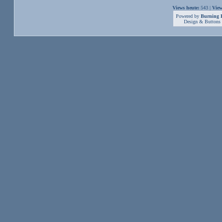
Views heute:
543 |
View
Powered by
Burning B
Design & Buttons