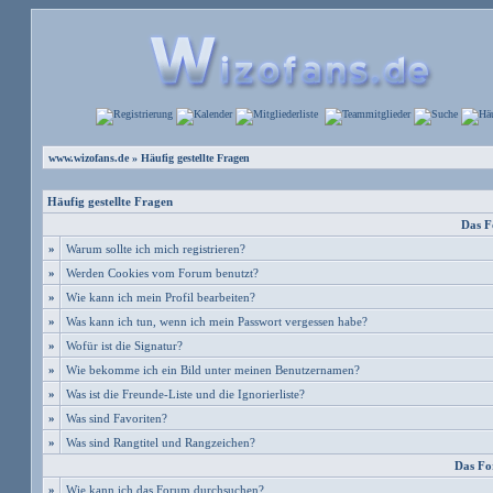
www.wizofans.de
» Häufig gestellte Fragen
Häufig gestellte Fragen
Das F
»
Warum sollte ich mich registrieren?
»
Werden Cookies vom Forum benutzt?
»
Wie kann ich mein Profil bearbeiten?
»
Was kann ich tun, wenn ich mein Passwort vergessen habe?
»
Wofür ist die Signatur?
»
Wie bekomme ich ein Bild unter meinen Benutzernamen?
»
Was ist die Freunde-Liste und die Ignorierliste?
»
Was sind Favoriten?
»
Was sind Rangtitel und Rangzeichen?
Das Fo
»
Wie kann ich das Forum durchsuchen?