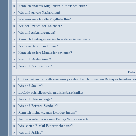
»
Kann ich anderen Mitgliedern E-Mails schicken?
»
Was sind private Nachrichten?
»
Wie verwende ich die Mitgliederliste?
»
Wie benutze ich den Kalender?
»
Was sind Ankündigungen?
»
Kann ich Umfragen starten bzw. daran teilnehmen?
»
Wie bewerte ich ein Thema?
»
Kann ich andere Mitglieder bewerten?
»
Was sind Moderatoren?
»
Was sind Benutzerlevel?
Beitr
»
Gibt es bestimmte Textformatierungscodes, die ich in meinen Beiträgen benutzen k
»
Was sind Smilies?
»
BBCode Schnellauswahl und klickbare Smilies
»
Was sind Dateianhänge?
»
Was sind Beitrags-Symbole?
»
Kann ich meine eigenen Beiträge ändern?
»
Warum werden in meinem Beitrag Worte zensiert?
»
Was ist eine E-Mail-Benachrichtigung?
»
Was sind Präfixe?