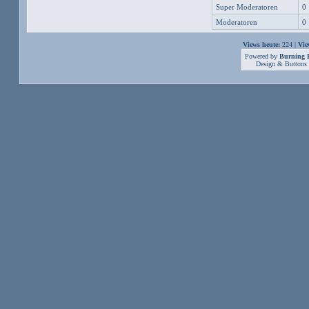
Super Moderatoren
0
Moderatoren
0
Views heute:
224 |
Vie
Powered by
Burning B
Design & Buttons