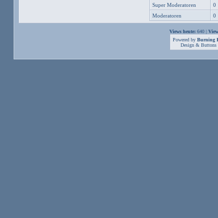
Super Moderatoren
0
Moderatoren
0
Views heute:
640 |
View
Powered by
Burning B
Design & Buttons