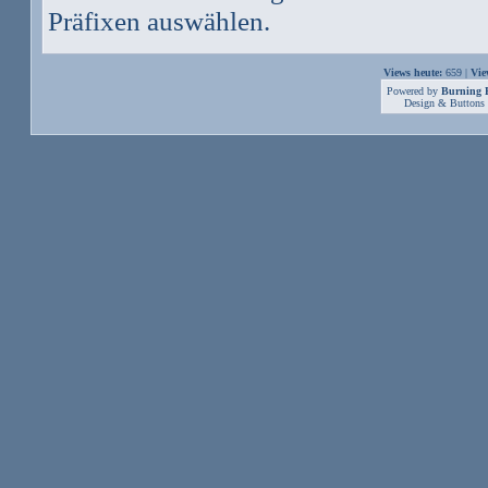
Präfixen auswählen.
Views heute:
659 |
Vie
Powered by
Burning B
Design & Buttons