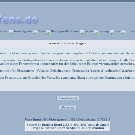
www.wizofans.de | Regeln
n Sie auf »Akzeptieren«, wenn Sie die hier genannten Regeln und Erklärungen anerkennen. Danach
nerwünschten Beiträge/Nachrichten von diesem Forum fernzuhalten, ist es unmöglich, alle Beitr
ler dieses Forensystems) können nicht für den Inhalt jedes Beitrags verantwortlich gemacht 
um nicht für Obszönitäten, Vulgäres, Beleidigungen, Propaganda (extremer) politischer Ansichten
es Forums u.a. aus Gründen des Verstoßes gegen gute Sitten ohne weitere Begründung editiert o
Views heute:
496 |
Views gestern:
1.052 |
Views gesamt:
17.762.315
Powered by
Burning Board 2.3.3
© 2001-2003
WoltLab GmbH
Design & Buttons
SilenceStar Style
© 2004 by
sternchen