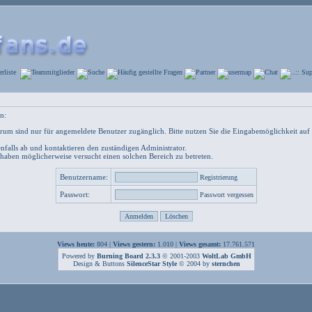
n:
um sind nur für angemeldete Benutzer zugänglich. Bitte nutzen Sie die Eingabemöglichkeit auf 
nfalls ab und kontaktieren den zuständigen Administrator.
 haben möglicherweise versucht einen solchen Bereich zu betreten.
Benutzername:
Registrierung
Passwort:
Passwort vergessen
Views heute:
804 |
Views gestern:
1.010 |
Views gesamt:
17.761.571
Powered by
Burning Board 2.3.3
© 2001-2003
WoltLab GmbH
Design & Buttons
SilenceStar Style
© 2004 by
sternchen