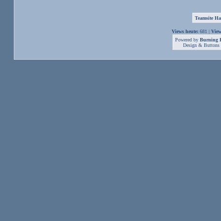
Teamsite Ha
Views heute:
681 |
View
Powered by
Burning B
Design & Buttons