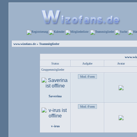
www.wizofans.de
» Teammitglieder
www.wiz
Status
Aufgabe
Avatar
Gruppenmitglieder
Saverina
v-irus