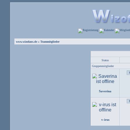
www.wizofans.de
» Teammitglieder
Status
Gruppenmitglieder
Saverina
v-irus