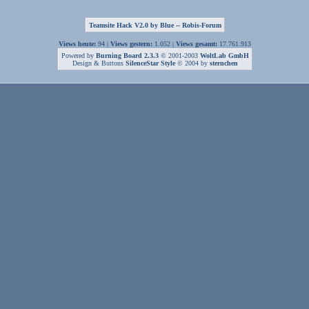
Teamsite Hack V2.0 by Blue -- Robis-Forum
Views heute:
94 |
Views gestern:
1.052 |
Views gesamt:
17.761.913
Powered by
Burning Board 2.3.3
© 2001-2003
WoltLab GmbH
Design & Buttons
SilenceStar Style
© 2004 by
sternchen