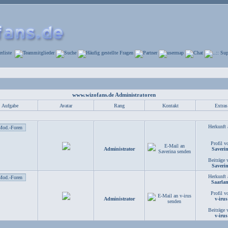
www.wizofans.de Administratoren
Aufgabe
Avatar
Rang
Kontakt
Extras
Herkunft 
Profil v
Administrator
Saveri
Beiträge 
Saveri
Herkunft 
Saarla
Profil v
Administrator
v-irus
Beiträge 
v-irus