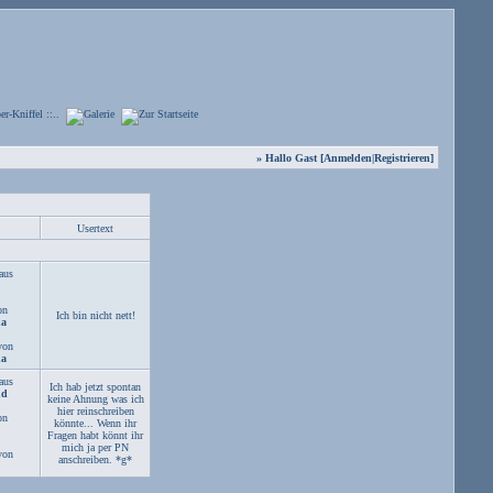
» Hallo Gast [
Anmelden
|
Registrieren
]
Usertext
aus
on
Ich bin nicht nett!
na
von
na
aus
Ich hab jetzt spontan
nd
keine Ahnung was ich
hier reinschreiben
on
könnte... Wenn ihr
Fragen habt könnt ihr
mich ja per PN
von
anschreiben. *g*