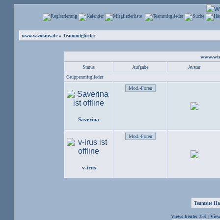
www.wizofans.de
» Teammitglieder
www.wiz
Status
Aufgabe
Avatar
Gruppenmitglieder
Saverina
v-irus
Teamsite Ha
Views heute:
359 |
View