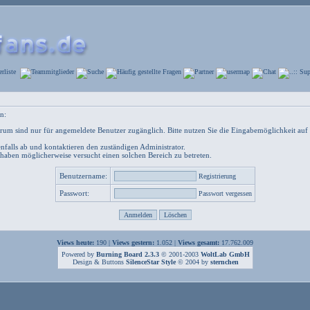
n:
um sind nur für angemeldete Benutzer zugänglich. Bitte nutzen Sie die Eingabemöglichkeit auf 
nfalls ab und kontaktieren den zuständigen Administrator.
 haben möglicherweise versucht einen solchen Bereich zu betreten.
Benutzername:
Registrierung
Passwort:
Passwort vergessen
Views heute:
190 |
Views gestern:
1.052 |
Views gesamt:
17.762.009
Powered by
Burning Board 2.3.3
© 2001-2003
WoltLab GmbH
Design & Buttons
SilenceStar Style
© 2004 by
sternchen