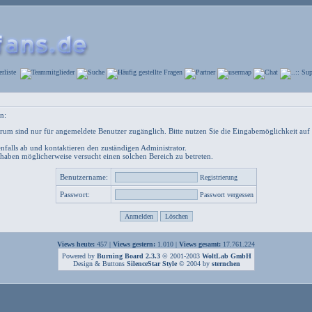
n:
um sind nur für angemeldete Benutzer zugänglich. Bitte nutzen Sie die Eingabemöglichkeit auf 
nfalls ab und kontaktieren den zuständigen Administrator.
 haben möglicherweise versucht einen solchen Bereich zu betreten.
Benutzername:
Registrierung
Passwort:
Passwort vergessen
Views heute:
457 |
Views gestern:
1.010 |
Views gesamt:
17.761.224
Powered by
Burning Board 2.3.3
© 2001-2003
WoltLab GmbH
Design & Buttons
SilenceStar Style
© 2004 by
sternchen